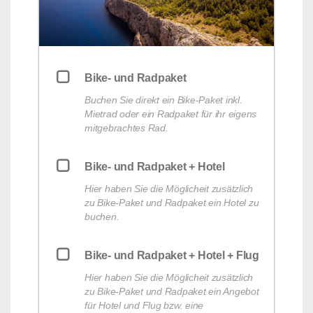
Bike- und Radpaket
Buchen Sie direkt ein Bike-Paket inkl.
Mietrad oder ein Radpaket für ihr eigens
mitgebrachtes Rad.
Bike- und Radpaket + Hotel
Hier haben Sie die Möglicheit zusätzlich
zu Bike-Paket und Radpaket ein Hotel zu
buchen.
Bike- und Radpaket + Hotel + Flug
Hier haben Sie die Möglicheit zusätzlich
zu Bike-Paket und Radpaket ein Angebot
für Hotel und Flug bzw. eine